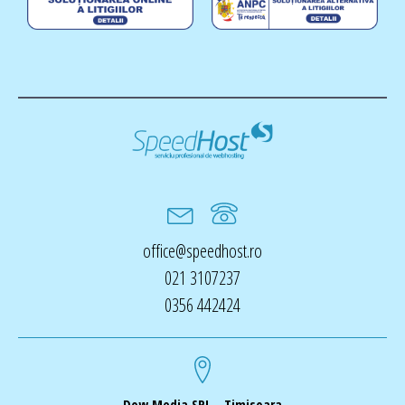
office@speedhost.ro
021 3107237
0356 442424
Dow Media SRL - Timisoara