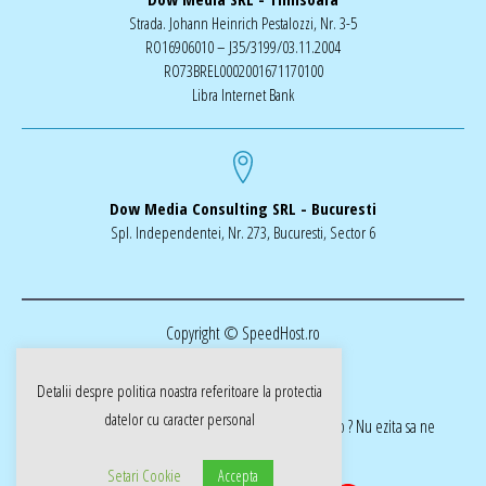
Strada. Johann Heinrich Pestalozzi, Nr. 3-5
RO16906010 – J35/3199/03.11.2004
RO73BREL0002001671170100
Libra Internet Bank
Dow Media Consulting SRL - Bucuresti
Spl. Independentei, Nr. 273, Bucuresti, Sector 6
Copyright © SpeedHost.ro
Detalii despre politica noastra referitoare la
protectia
datelor cu caracter personal
realizat de Dow Media | ai nevoie de o pagina web ? Nu ezita sa ne
cotactati dow-media.ro
Setari Cookie
Accepta