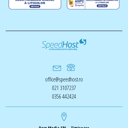
office@speedhost.ro
021 3107237
0356 442424
Dow Media SRL - Timisoara