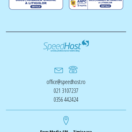
office@speedhost.ro
021 3107237
0356 442424
Dow Media SRL - Timisoara