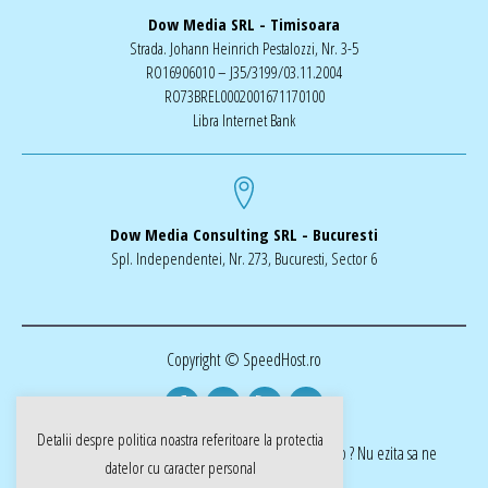
Dow Media SRL - Timisoara
Strada. Johann Heinrich Pestalozzi, Nr. 3-5
RO16906010 – J35/3199/03.11.2004
RO73BREL0002001671170100
Libra Internet Bank
Dow Media Consulting SRL - Bucuresti
Spl. Independentei, Nr. 273, Bucuresti, Sector 6
Copyright © SpeedHost.ro
Detalii despre politica noastra referitoare la
protectia
realizat de Dow Media | ai nevoie de o pagina web ? Nu ezita sa ne
datelor cu caracter personal
cotactati dow-media.ro