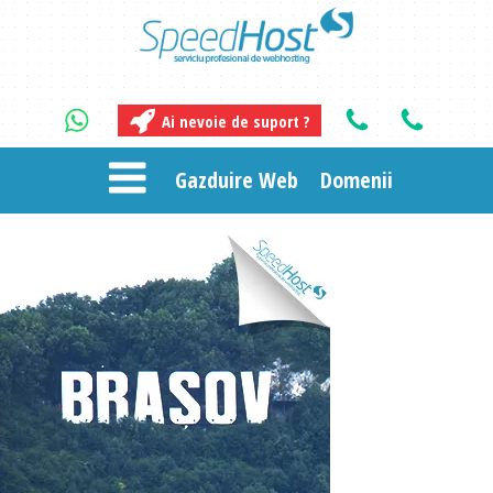
Ai nevoie de suport ?
Gazduire Web
Domenii