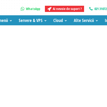
WhatsApp
Ai nevoie de suport ?
021 31072
enii
Servere & VPS
Cloud
Alte Servicii
I