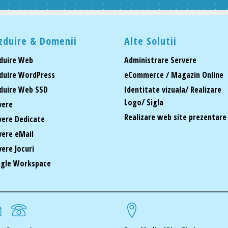
zduire & Domenii
Alte Solutii
duire Web
Administrare Servere
duire WordPress
eCommerce / Magazin Online
duire Web SSD
Identitate vizuala/ Realizare
Logo/ Sigla
vere
Realizare web site prezentare
vere Dedicate
vere eMail
vere Jocuri
gle Workspace