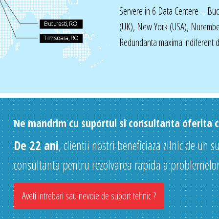
Servere in 6 Data Centere – Bu
(UK), New York (USA), Nurembe
Redundanta maxima indiferent de
Ne mandrim cu suportul si consultanta oferita cl
De 22 ani
, clientii nostri beneficiaza zilnic de un s
consultanta pentru rezolvarea rapida a problemelor
Aveti intrebari sau nevoie de suport tehnic ?