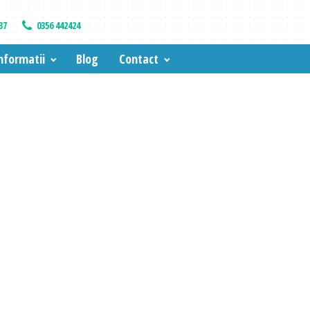
37
0356 442424
nformatii
Blog
Contact