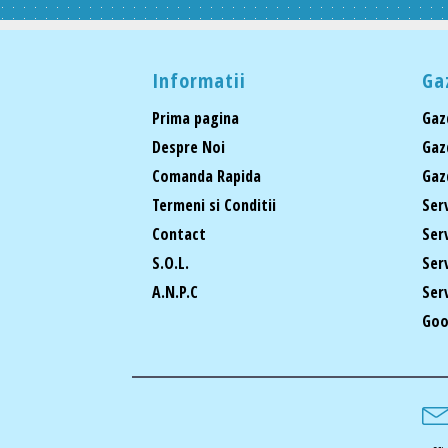
Informatii
Ga
Prima pagina
Gaz
Despre Noi
Gaz
Comanda Rapida
Gaz
Termeni si Conditii
Ser
Contact
Ser
S.O.L.
Ser
A.N.P.C
Ser
Goo