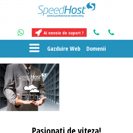
Ai nevoie de suport ?
Gazduire Web
Domenii
Pasionati
de viteza!