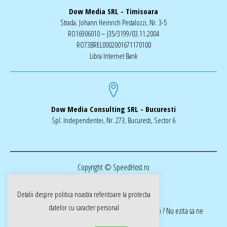
Dow Media SRL - Timisoara
Strada. Johann Heinrich Pestalozzi, Nr. 3-5
RO16906010 – J35/3199/03.11.2004
RO73BREL0002001671170100
Libra Internet Bank
Dow Media Consulting SRL - Bucuresti
Spl. Independentei, Nr. 273, Bucuresti, Sector 6
Copyright © SpeedHost.ro
Detalii despre politica noastra referitoare la
protectia
datelor cu caracter personal
realizat de Dow Media | ai nevoie de o pagina web ? Nu ezita sa ne
cotactati dow-media.ro