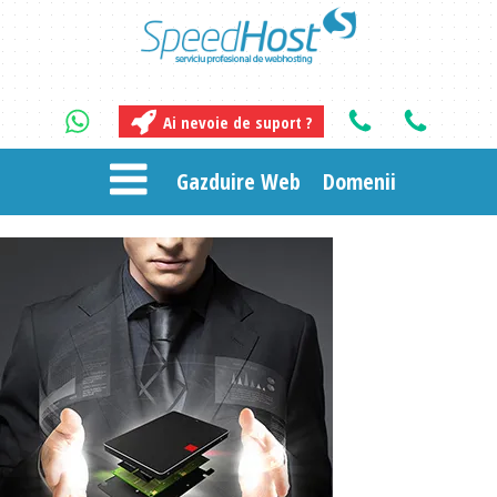
Ai nevoie de suport ?
Gazduire Web
Domenii