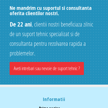
Ne mandrim cu suportul si consultanta
oferita clientilor nostri.
De 22 ani
, clientii nostri beneficiaza zilnic
de un suport tehnic specializat si de
consultanta pentru rezolvarea rapida a
problemelor.
Aveti intrebari sau nevoie de suport tehnic ?
Informatii