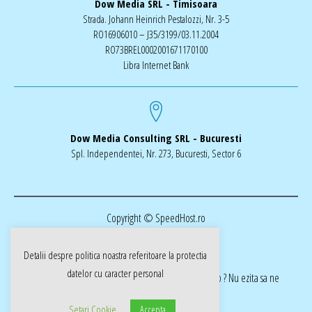
Dow Media SRL - Timisoara
Strada. Johann Heinrich Pestalozzi, Nr. 3-5
RO16906010 – J35/3199/03.11.2004
RO73BREL0002001671170100
Libra Internet Bank
Dow Media Consulting SRL - Bucuresti
Spl. Independentei, Nr. 273, Bucuresti, Sector 6
Copyright © SpeedHost.ro
Detalii despre politica noastra referitoare la
protectia
datelor cu caracter personal
realizat de Dow Media | ai nevoie de o pagina web ? Nu ezita sa ne
cotactati dow-media.ro
Setari Cookie
Accepta