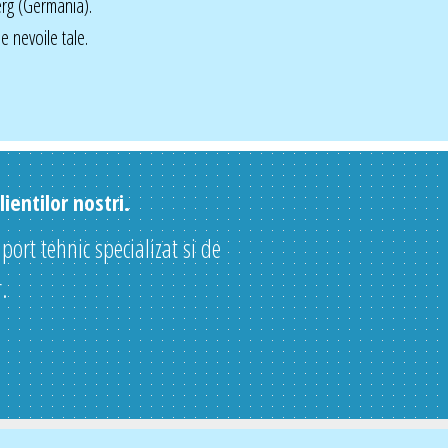
rg (Germania).
 nevoile tale.
ientilor nostri.
uport tehnic specializat si de
.