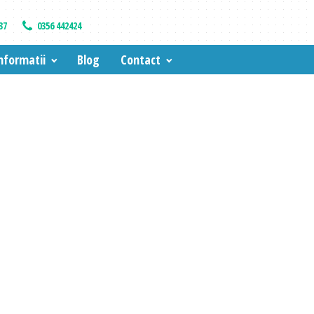
37
0356 442424
nformatii
Blog
Contact