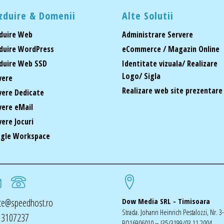
zduire & Domenii
Alte Solutii
duire Web
Administrare Servere
duire WordPress
eCommerce / Magazin Online
duire Web SSD
Identitate vizuala/ Realizare
Logo/ Sigla
vere
Realizare web site prezentare
vere Dedicate
vere eMail
vere Jocuri
gle Workspace
ice@speedhost.ro
Dow Media SRL - Timisoara
Strada. Johann Heinrich Pestalozzi, Nr. 3
 3107237
RO16906010 – J35/3199/03.11.2004