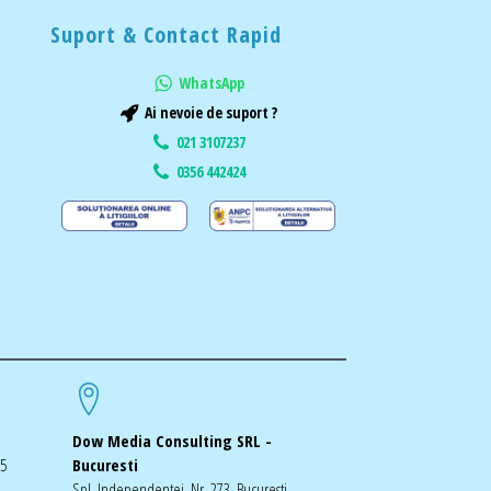
Suport & Contact Rapid
WhatsApp
Ai nevoie de suport ?
021 3107237
0356 442424
Dow Media Consulting SRL -
-5
Bucuresti
Spl. Independentei, Nr. 273, Bucuresti,