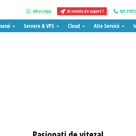
WhatsApp
Ai nevoie de suport ?
021 31072
enii
Servere & VPS
Cloud
Alte Servicii
I
Pasionati
de viteza!