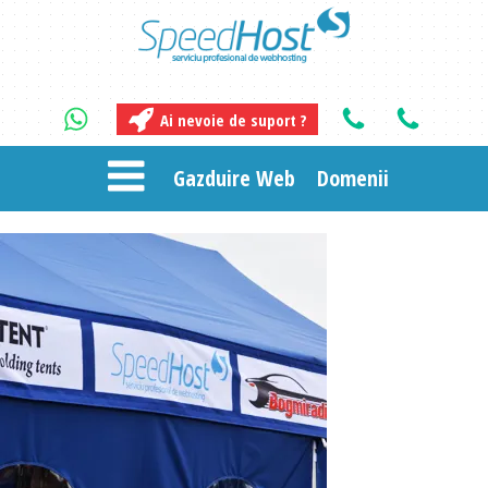
Ai nevoie de suport ?
Gazduire Web
Domenii