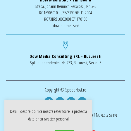
Strada. Johann Heinrich Pestalozzi, Nr. 3-5
RO16906010 – J35/3199/03.11.2004
RO73BREL0002001671170100
Libra Internet Bank
Dow Media Consulting SRL - Bucuresti
Spl. Independentei, Nr. 273, Bucuresti, Sector 6
Copyright © SpeedHost.ro
Detalii despre politica noastra referitoare la
protectia
realizat de Dow Media | ai nevoie de o pagina web ? Nu ezita sa ne
datelor cu caracter personal
cotactati dow-media.ro