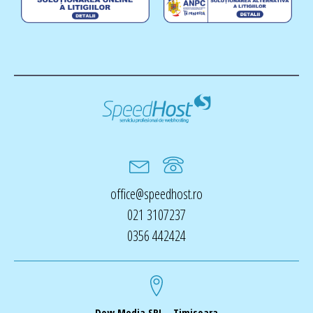
office@speedhost.ro
021 3107237
0356 442424
Dow Media SRL - Timisoara