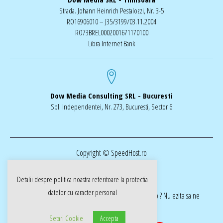
Strada. Johann Heinrich Pestalozzi, Nr. 3-5
RO16906010 – J35/3199/03.11.2004
RO73BREL0002001671170100
Libra Internet Bank
Dow Media Consulting SRL - Bucuresti
Spl. Independentei, Nr. 273, Bucuresti, Sector 6
Copyright © SpeedHost.ro
Detalii despre politica noastra referitoare la
protectia
datelor cu caracter personal
realizat de Dow Media | ai nevoie de o pagina web ? Nu ezita sa ne
cotactati dow-media.ro
Setari Cookie
Accepta