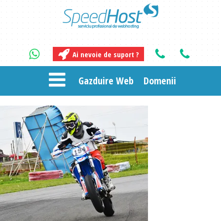
Ai nevoie de suport ?
Gazduire Web
Domenii