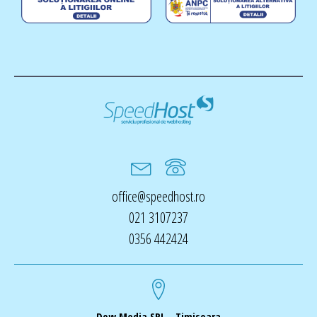
office@speedhost.ro
021 3107237
0356 442424
Dow Media SRL - Timisoara