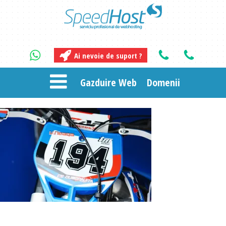
Ai nevoie de suport ?
Gazduire Web
Domenii