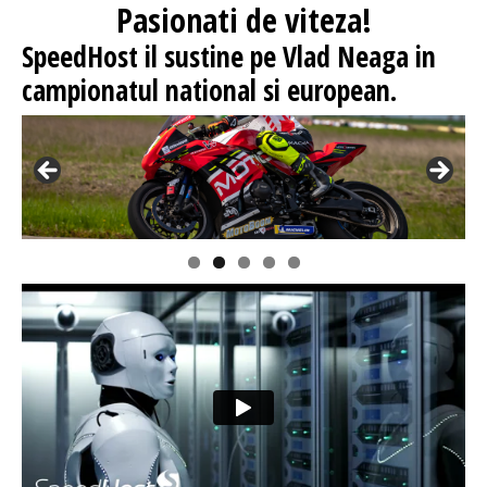
Pasionati
de viteza!
SpeedHost
il sustine pe Vlad Neaga in
campionatul national si european.