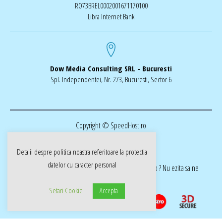
RO73BREL0002001671170100
Libra Internet Bank
Dow Media Consulting SRL - Bucuresti
Spl. Independentei, Nr. 273, Bucuresti, Sector 6
Copyright © SpeedHost.ro
Detalii despre politica noastra referitoare la
protectia
datelor cu caracter personal
realizat de Dow Media | ai nevoie de o pagina web ? Nu ezita sa ne
cotactati dow-media.ro
Setari Cookie
Accepta