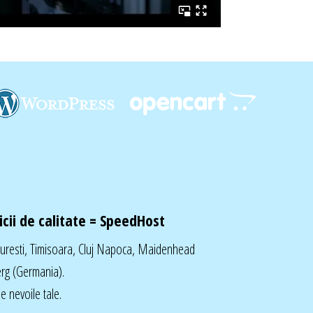
cii de calitate =
SpeedHost
curesti, Timisoara, Cluj Napoca, Maidenhead
rg (Germania).
 nevoile tale.