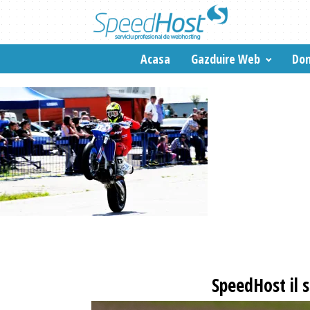
Acasa
Gazduire Web
Dom
SpeedHost
il