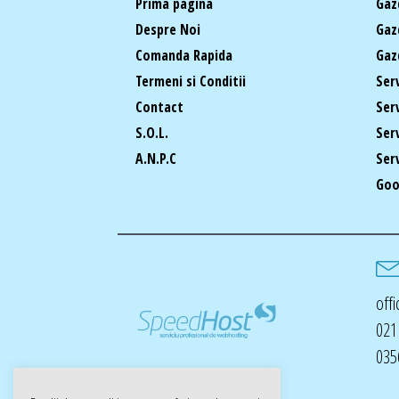
Prima pagina
Gaz
Despre Noi
Gaz
Comanda Rapida
Gaz
Termeni si Conditii
Ser
Contact
Ser
S.O.L.
Ser
A.N.P.C
Ser
Goo
off
021
035