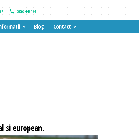
37
0356 442424
nformatii
Blog
Contact
l si european.