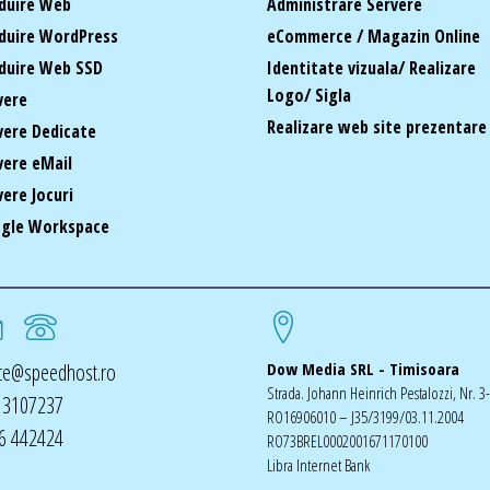
duire Web
Administrare Servere
duire WordPress
eCommerce / Magazin Online
duire Web SSD
Identitate vizuala/ Realizare
Logo/ Sigla
vere
Realizare web site prezentare
vere Dedicate
vere eMail
vere Jocuri
gle Workspace
ice@speedhost.ro
Dow Media SRL - Timisoara
Strada. Johann Heinrich Pestalozzi, Nr. 3
 3107237
RO16906010 – J35/3199/03.11.2004
6 442424
RO73BREL0002001671170100
Libra Internet Bank