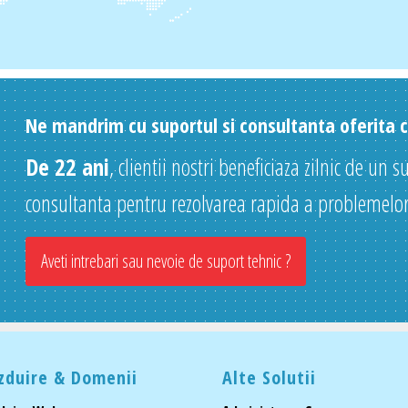
Ne mandrim cu suportul si consultanta oferita cl
De 22 ani
, clientii nostri beneficiaza zilnic de un s
consultanta pentru rezolvarea rapida a problemelor
Aveti intrebari sau nevoie de suport tehnic ?
zduire & Domenii
Alte Solutii