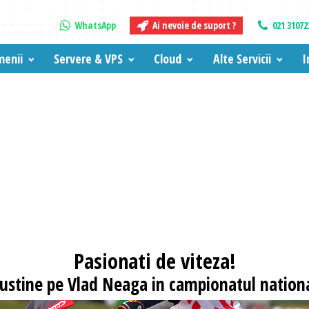
WhatsApp
Ai nevoie de suport ?
021 31072
enii
Servere & VPS
Cloud
Alte Servicii
I
Pasionati
de viteza!
 sustine pe Vlad Neaga in campionatul nationa