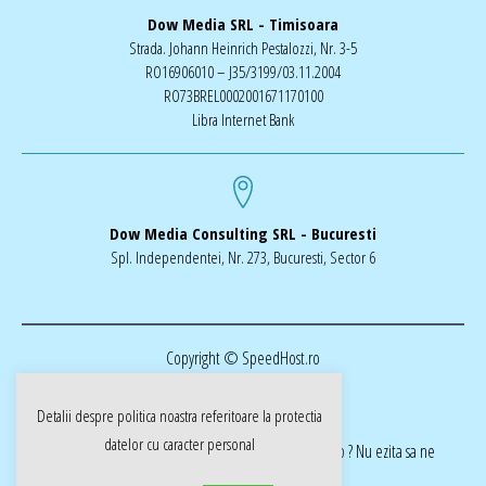
Dow Media SRL - Timisoara
Strada. Johann Heinrich Pestalozzi, Nr. 3-5
RO16906010 – J35/3199/03.11.2004
RO73BREL0002001671170100
Libra Internet Bank
Dow Media Consulting SRL - Bucuresti
Spl. Independentei, Nr. 273, Bucuresti, Sector 6
Copyright © SpeedHost.ro
Detalii despre politica noastra referitoare la
protectia
datelor cu caracter personal
realizat de Dow Media | ai nevoie de o pagina web ? Nu ezita sa ne
cotactati dow-media.ro