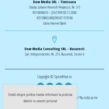
Dow Media SRL - Timisoara
Strada. Johann Heinrich Pestalozzi, Nr. 3-5
RO16906010 – J35/3199/03.11.2004
RO73BREL0002001671170100
Libra Internet Bank
Dow Media Consulting SRL - Bucuresti
Spl. Independentei, Nr. 273, Bucuresti, Sector 6
Copyright © SpeedHost.ro
Detalii despre politica noastra referitoare la
protectia
realizat de Dow Media | ai nevoie de o pagina web ? Nu ezita sa ne
datelor cu caracter personal
cotactati dow-media.ro