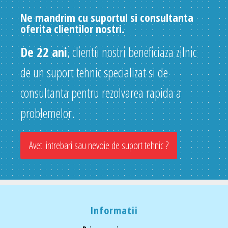
Ne mandrim cu suportul si consultanta
oferita clientilor nostri.
De 22 ani
, clientii nostri beneficiaza zilnic
de un suport tehnic specializat si de
consultanta pentru rezolvarea rapida a
problemelor.
Aveti intrebari sau nevoie de suport tehnic ?
Informatii