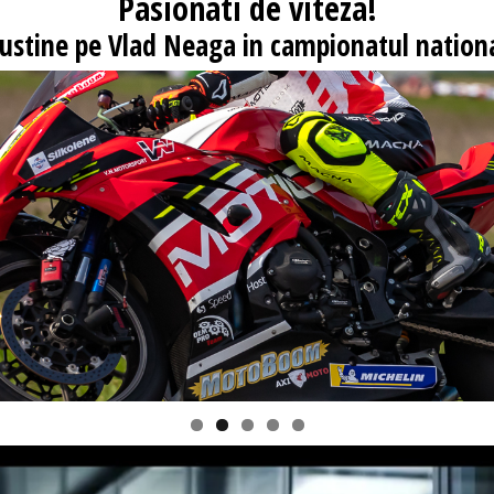
Pasionati
de viteza!
 sustine pe Vlad Neaga in campionatul nationa