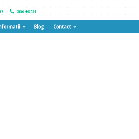
37
0356 442424
nformatii
Blog
Contact