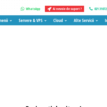
WhatsApp
Ai nevoie de suport ?
021 31072
enii
Servere & VPS
Cloud
Alte Servicii
I