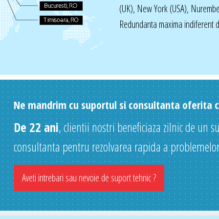
(UK), New York (USA), Nurembe
Redundanta maxima indiferent de
Ne mandrim cu suportul si consultanta oferita cl
De 22 ani
, clientii nostri beneficiaza zilnic de un s
consultanta pentru rezolvarea rapida a problemelor
Aveti intrebari sau nevoie de suport tehnic ?