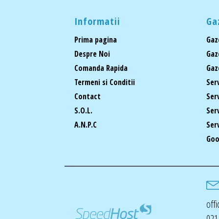
Informatii
Ga
Prima pagina
Gaz
Despre Noi
Gaz
Comanda Rapida
Gaz
Termeni si Conditii
Ser
Contact
Ser
S.O.L.
Ser
A.N.P.C
Ser
Goo
off
021