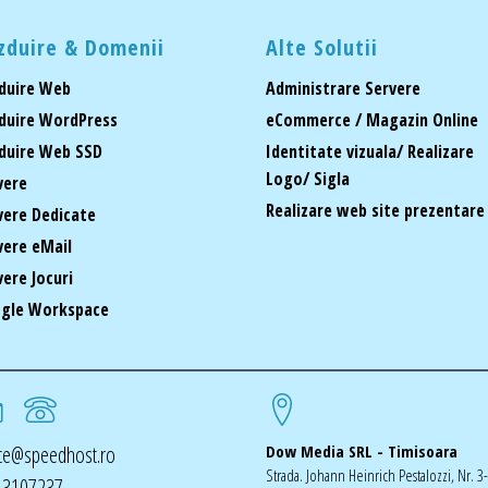
zduire & Domenii
Alte Solutii
duire Web
Administrare Servere
duire WordPress
eCommerce / Magazin Online
duire Web SSD
Identitate vizuala/ Realizare
Logo/ Sigla
vere
Realizare web site prezentare
vere Dedicate
vere eMail
vere Jocuri
gle Workspace
ice@speedhost.ro
Dow Media SRL - Timisoara
Strada. Johann Heinrich Pestalozzi, Nr. 3
 3107237