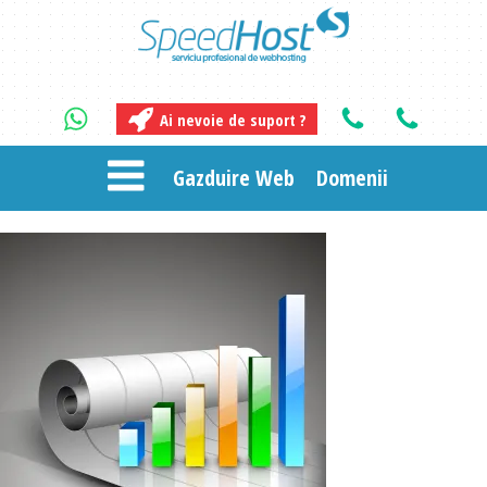
Ai nevoie de suport ?
Gazduire Web
Domenii