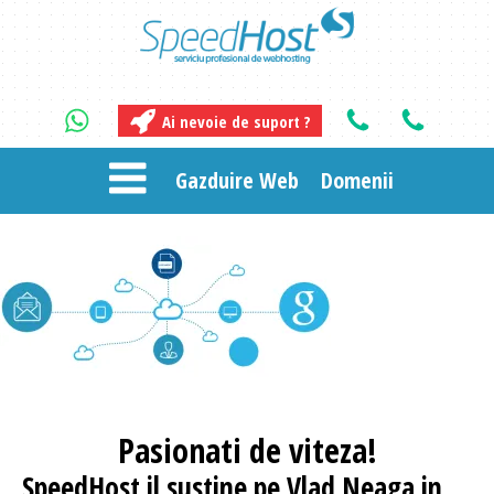
Ai nevoie de suport ?
Gazduire Web
Domenii
Pasionati
de viteza!
SpeedHost
il sustine pe Vlad Neaga in