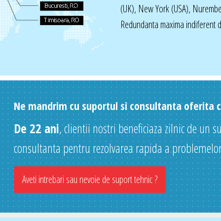
(UK), New York (USA), Nurembe
Redundanta maxima indiferent de
Ne mandrim cu suportul si consultanta oferita cl
De 22 ani
, clientii nostri beneficiaza zilnic de un s
consultanta pentru rezolvarea rapida a problemelor
Aveti intrebari sau nevoie de suport tehnic ?