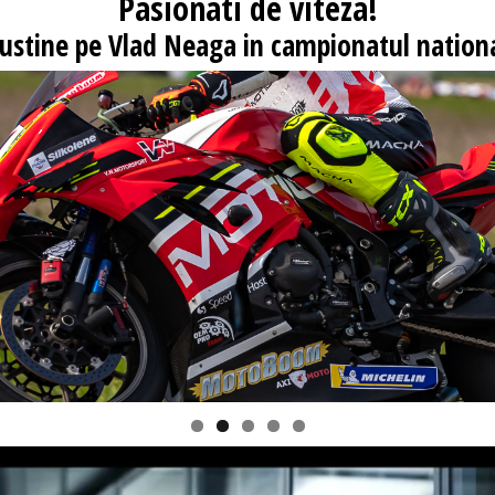
Pasionati
de viteza!
 sustine pe Vlad Neaga in campionatul nationa