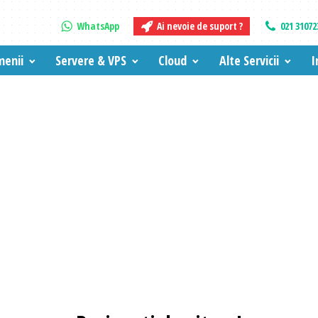
WhatsApp
Ai nevoie de suport ?
021 31072
enii
Servere & VPS
Cloud
Alte Servicii
I