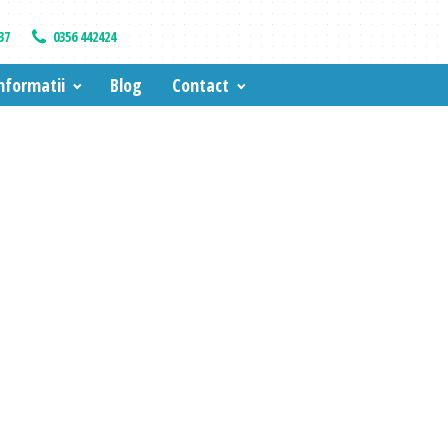
37
0356 442424
nformatii
Blog
Contact