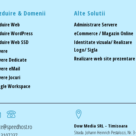
zduire & Domenii
Alte Solutii
duire Web
Administrare Servere
duire WordPress
eCommerce / Magazin Online
duire Web SSD
Identitate vizuala/ Realizare
Logo/ Sigla
vere
Realizare web site prezentare
vere Dedicate
vere eMail
vere Jocuri
gle Workspace
ice@speedhost.ro
Dow Media SRL - Timisoara
Strada. Johann Heinrich Pestalozzi, Nr. 3
 3107237