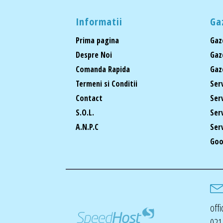
Informatii
Ga
Prima pagina
Gaz
Despre Noi
Gaz
Comanda Rapida
Gaz
Termeni si Conditii
Ser
Contact
Ser
S.O.L.
Ser
A.N.P.C
Ser
Goo
off
021