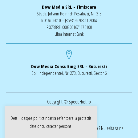
Dow Media SRL - Timisoara
Strada. Johann Heinrich Pestalozzi, Nr. 3-5
RO16906010 – J35/3199/03.11.2004
RO73BREL0002001671170100
Libra Internet Bank
Dow Media Consulting SRL - Bucuresti
Spl. Independentei, Nr. 273, Bucuresti, Sector 6
Copyright © SpeedHost.ro
Detalii despre politica noastra referitoare la
protectia
datelor cu caracter personal
realizat de Dow Media | ai nevoie de o pagina web ? Nu ezita sa ne
cotactati dow-media.ro