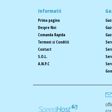
Informatii
Ga
Prima pagina
Gaz
Despre Noi
Gaz
Comanda Rapida
Gaz
Termeni si Conditii
Ser
Contact
Ser
S.O.L.
Ser
A.N.P.C
Ser
Goo
off
021