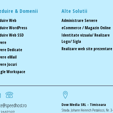
zduire & Domenii
Alte Solutii
duire Web
Administrare Servere
duire WordPress
eCommerce / Magazin Online
duire Web SSD
Identitate vizuala/ Realizare
Logo/ Sigla
vere
Realizare web site prezentare
vere Dedicate
vere eMail
vere Jocuri
gle Workspace
ice@speedhost.ro
Dow Media SRL - Timisoara
Strada. Johann Heinrich Pestalozzi, Nr. 3
 3107237