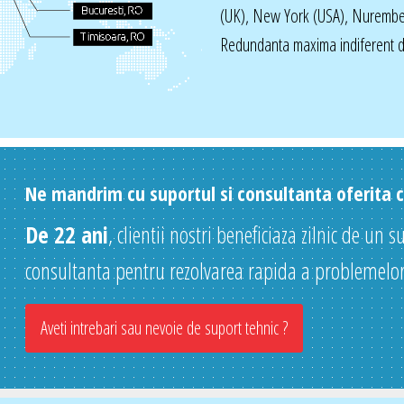
(UK), New York (USA), Nurembe
Redundanta maxima indiferent de
Ne mandrim cu suportul si consultanta oferita cl
De 22 ani
, clientii nostri beneficiaza zilnic de un s
consultanta pentru rezolvarea rapida a problemelor
Aveti intrebari sau nevoie de suport tehnic ?