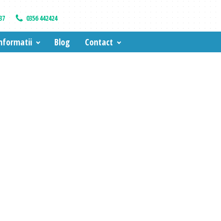
37
0356 442424
nformatii
Blog
Contact