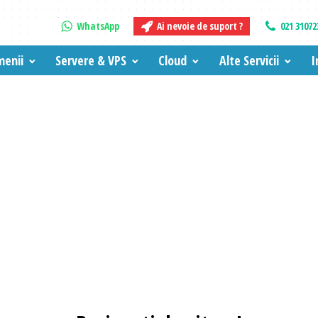
WhatsApp
Ai nevoie de suport ?
021 31072
enii
Servere & VPS
Cloud
Alte Servicii
I