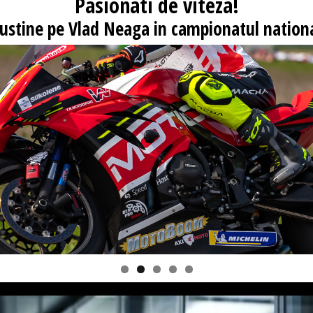
Pasionati
de viteza!
 sustine pe Vlad Neaga in campionatul nationa