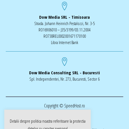
Dow Media SRL - Timisoara
Strada. Johann Heinrich Pestalozzi, Nr. 3-5
RO16906010 – J35/3199/03.11.2004
RO73BREL0002001671170100
Libra Internet Bank
Dow Media Consulting SRL - Bucuresti
Spl. Independentei, Nr. 273, Bucuresti, Sector 6
Copyright © SpeedHost.ro
Detalii despre politica noastra referitoare la
protectia
datelor cu caracter personal