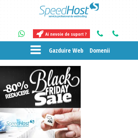
Ai nevoie de suport ?
Gazduire Web
Domenii