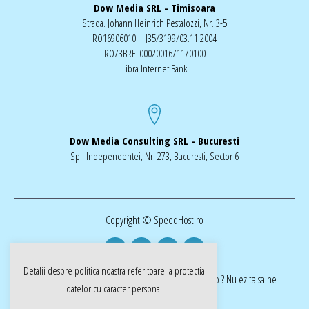
Dow Media SRL - Timisoara
Strada. Johann Heinrich Pestalozzi, Nr. 3-5
RO16906010 – J35/3199/03.11.2004
RO73BREL0002001671170100
Libra Internet Bank
Dow Media Consulting SRL - Bucuresti
Spl. Independentei, Nr. 273, Bucuresti, Sector 6
Copyright © SpeedHost.ro
Detalii despre politica noastra referitoare la
protectia
realizat de Dow Media | ai nevoie de o pagina web ? Nu ezita sa ne
datelor cu caracter personal
cotactati dow-media.ro