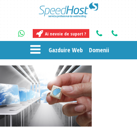
Ai nevoie de suport ?
Gazduire Web
Domenii