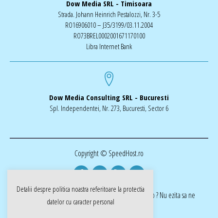
Dow Media SRL - Timisoara
Strada. Johann Heinrich Pestalozzi, Nr. 3-5
RO16906010 – J35/3199/03.11.2004
RO73BREL0002001671170100
Libra Internet Bank
Dow Media Consulting SRL - Bucuresti
Spl. Independentei, Nr. 273, Bucuresti, Sector 6
Copyright © SpeedHost.ro
Detalii despre politica noastra referitoare la
protectia
realizat de Dow Media | ai nevoie de o pagina web ? Nu ezita sa ne
datelor cu caracter personal
cotactati dow-media.ro