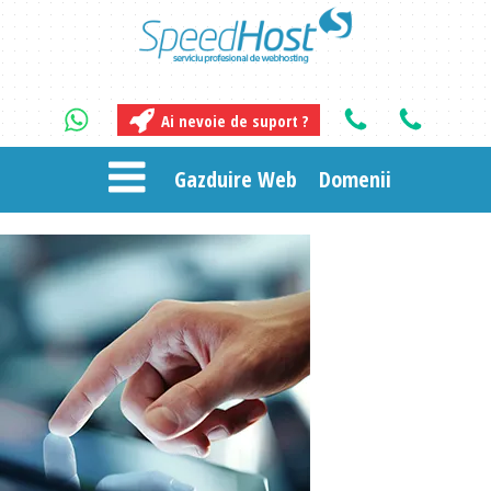
Ai nevoie de suport ?
Gazduire Web
Domenii