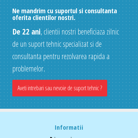
Ne mandrim cu suportul si consultanta
oferita clientilor nostri.
De 22 ani
, clientii nostri beneficiaza zilnic
de un suport tehnic specializat si de
consultanta pentru rezolvarea rapida a
problemelor.
Aveti intrebari sau nevoie de suport tehnic ?
Informatii