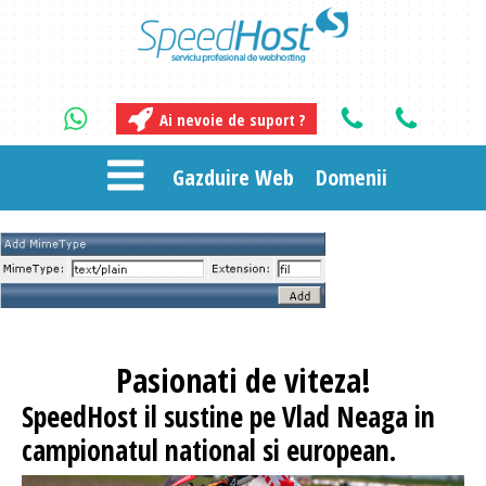
Ai nevoie de suport ?
Gazduire Web
Domenii
Pasionati
de viteza!
SpeedHost
il sustine pe Vlad Neaga in
campionatul national si european.