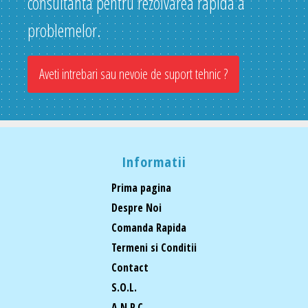
consultanta pentru rezolvarea rapida a
problemelor.
Aveti intrebari sau nevoie de suport tehnic ?
Informatii
Prima pagina
Despre Noi
Comanda Rapida
Termeni si Conditii
Contact
S.O.L.
A.N.P.C