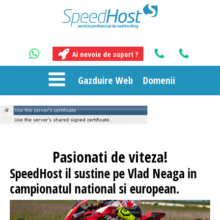
Ai nevoie de suport ?
Gazduire Web
Domenii
Pasionati
de viteza!
SpeedHost
il sustine pe Vlad Neaga in
campionatul national si european.