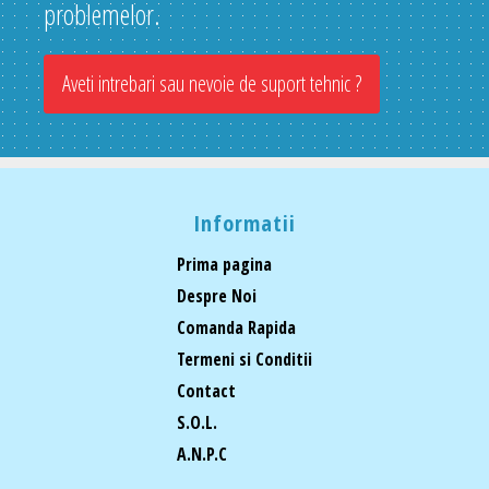
problemelor.
Aveti intrebari sau nevoie de suport tehnic ?
Informatii
Prima pagina
Despre Noi
Comanda Rapida
Termeni si Conditii
Contact
S.O.L.
A.N.P.C