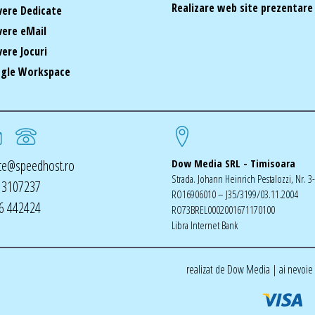
Realizare web site prezentare
vere Dedicate
vere eMail
vere Jocuri
gle Workspace
ice@speedhost.ro
Dow Media SRL - Timisoara
Strada. Johann Heinrich Pestalozzi, Nr. 3
 3107237
RO16906010 – J35/3199/03.11.2004
6 442424
RO73BREL0002001671170100
Libra Internet Bank
realizat de Dow Media | ai nevoie 