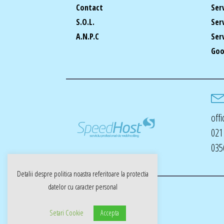
Contact
Ser
S.O.L.
Ser
A.N.P.C
Ser
Goo
off
021
035
Detalii despre politica noastra referitoare la
protectia
datelor cu caracter personal
Copyright © SpeedHost.ro
Setari Cookie
Accepta