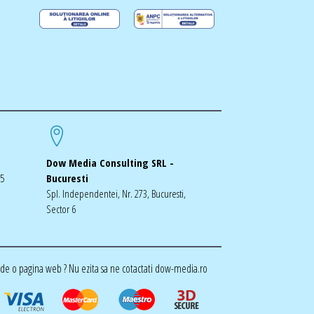
Dow Media Consulting SRL -
-5
Bucuresti
Spl. Independentei, Nr. 273, Bucuresti,
Sector 6
de o pagina web ? Nu ezita sa ne cotactati dow-media.ro