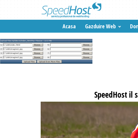
Acasa
Gazduire Web
Dom
SpeedHost
il