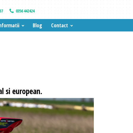
37
0356 442424
nformatii
Blog
Contact
l si european.