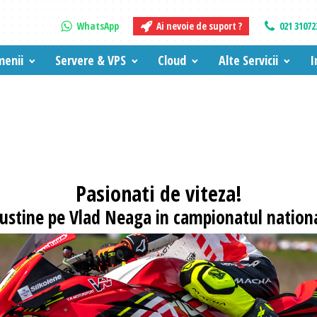
WhatsApp
Ai nevoie de suport ?
021 31072
enii
Servere & VPS
Cloud
Alte Servicii
I
Pasionati
de viteza!
 sustine pe Vlad Neaga in campionatul nationa