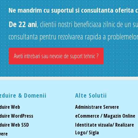
Ne mandrim cu suportul si consultanta oferita cl
De 22 ani
, clientii nostri beneficiaza zilnic de un s
consultanta pentru rezolvarea rapida a problemelor
Aveti intrebari sau nevoie de suport tehnic ?
zduire & Domenii
Alte Solutii
duire Web
Administrare Servere
duire WordPress
eCommerce / Magazin Online
duire Web SSD
Identitate vizuala/ Realizare
Logo/ Sigla
vere