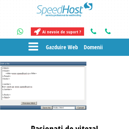
Ai nevoie de suport ?
Gazduire Web
Domenii
Pasionati
de viteza!