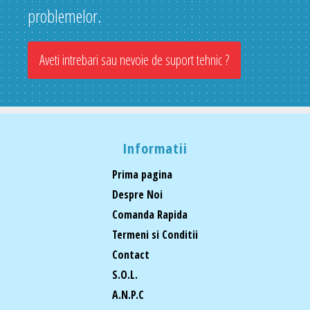
problemelor.
Aveti intrebari sau nevoie de suport tehnic ?
Informatii
Prima pagina
Despre Noi
Comanda Rapida
Termeni si Conditii
Contact
S.O.L.
A.N.P.C