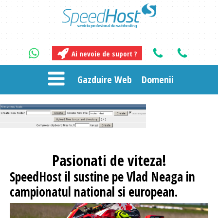
Ai nevoie de suport ?
Gazduire Web
Domenii
Pasionati
de viteza!
SpeedHost
il sustine pe Vlad Neaga in
campionatul national si european.