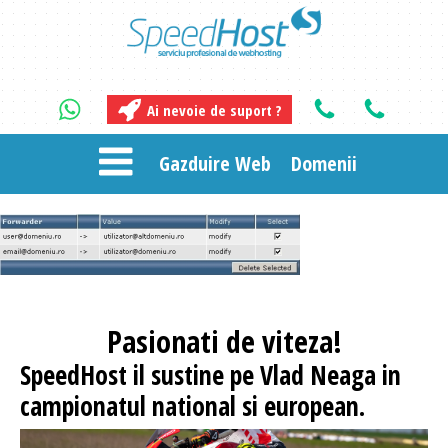
Ai nevoie de suport ?
Gazduire Web
Domenii
Pasionati
de viteza!
SpeedHost
il sustine pe Vlad Neaga in
campionatul national si european.