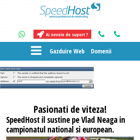
Ai nevoie de suport ?
Gazduire Web
Domenii
Pasionati
de viteza!
SpeedHost
il sustine pe Vlad Neaga in
campionatul national si european.