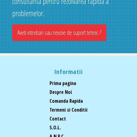
consultanta pentru rezolvarea rapida a
problemelor.
Aveti intrebari sau nevoie de suport tehnic ?
Informatii
Prima pagina
Despre Noi
Comanda Rapida
Termeni si Conditii
Contact
S.O.L.
A.N.P.C