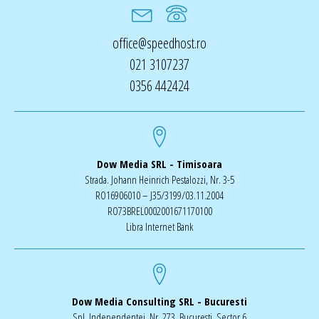
office@speedhost.ro
021 3107237
0356 442424
Dow Media SRL - Timisoara
Strada. Johann Heinrich Pestalozzi, Nr. 3-5
RO16906010 – J35/3199/03.11.2004
RO73BREL0002001671170100
Libra Internet Bank
Dow Media Consulting SRL - Bucuresti
Spl. Independentei, Nr. 273, Bucuresti, Sector 6