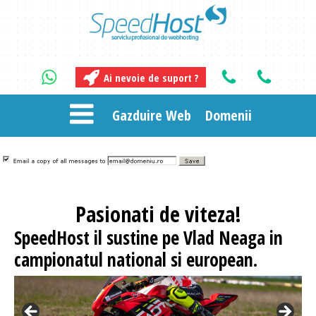
Ai nevoie de suport ?
Gazduire Web
Domenii
Pasionati
de viteza!
SpeedHost
il sustine pe Vlad Neaga in
campionatul national si european.