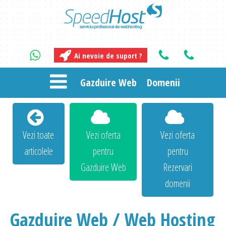
Ai nevoie de suport ?
Gazduire Web
Domenii
Vezi toate
Vezi oferta
Vezi oferta
articolele
pentru
pentru
Gazduire Web
Rezervari
domenii
Gazduire Web / Web Hosting