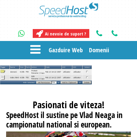
Ai nevoie de suport ?
Gazduire Web
Domenii
Pasionati
de viteza!
SpeedHost
il sustine pe Vlad Neaga in
campionatul national si european.